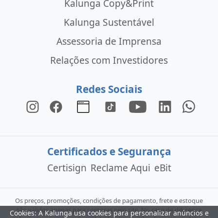
Kalunga Copy&Print
Kalunga Sustentável
Assessoria de Imprensa
Relações com Investidores
Redes Sociais
Certificados e Segurança
Certisign
Reclame Aqui
eBit
Os preços, promoções, condições de pagamento, frete e estoque
são válidos apenas para compras pelo site. No caso de diferença
Cookies: A Kalunga usa cookies para personalizar anúncios e