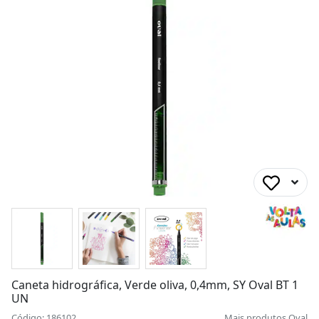
Caneta hidrográfica, Verde oliva, 0,4mm, SY Oval BT 1
UN
Código: 186102
Mais produtos
Oval