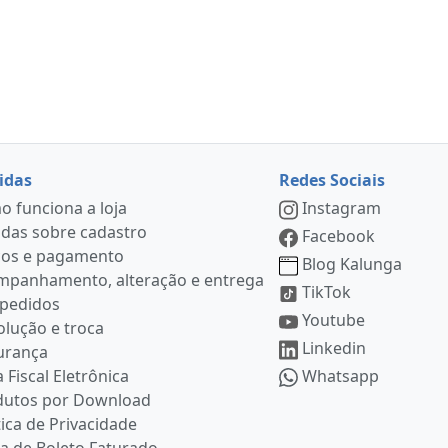
idas
Redes Sociais
 funciona a loja
Instagram
das sobre cadastro
Facebook
ços e pagamento
Blog Kalunga
mpanhamento, alteração e entrega
TikTok
 pedidos
Youtube
lução e troca
Linkedin
urança
 Fiscal Eletrônica
Whatsapp
dutos por Download
tica de Privacidade