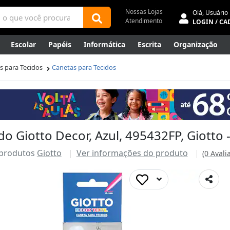
Nossas Lojas
Olá,
Usuário
Atendimento
LOGIN / CA
Escolar
Papéis
Informática
Escrita
Organização
ene
Mídias
Envelopes
Rede
Automação Comercial
s para Tecidos
Canetas para Tecidos
Canetas Luxo
Outlet
do Giotto Decor, Azul, 495432FP, Giotto
 produtos
Giotto
Ver informações do produto
(0 Avali