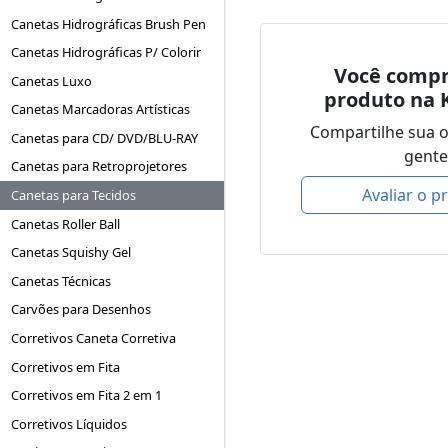
Canetas Hidrográficas Brush Pen
Canetas Hidrográficas P/ Colorir
Você compr
Canetas Luxo
produto na 
Canetas Marcadoras Artísticas
Compartilhe sua 
Canetas para CD/ DVD/BLU-RAY
gente
Canetas para Retroprojetores
Avaliar o p
Canetas para Tecidos
Canetas Roller Ball
Canetas Squishy Gel
Canetas Técnicas
Carvões para Desenhos
Corretivos Caneta Corretiva
Corretivos em Fita
Corretivos em Fita 2 em 1
Corretivos Líquidos