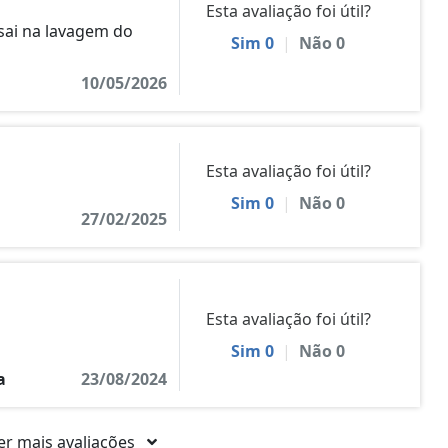
Esta avaliação foi útil?
sai na lavagem do
Sim
0
|
Não
0
10/05/2026
Esta avaliação foi útil?
Sim
0
|
Não
0
27/02/2025
Esta avaliação foi útil?
Sim
0
|
Não
0
a
23/08/2024
er mais avaliações