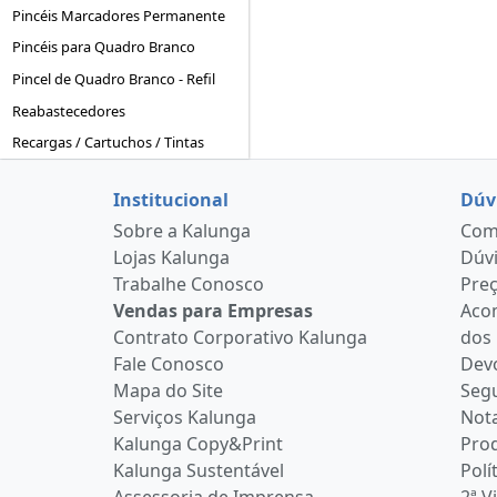
Pincéis Marcadores Permanente
Pincéis para Quadro Branco
Pincel de Quadro Branco - Refil
Reabastecedores
Recargas / Cartuchos / Tintas
Institucional
Dúv
Sobre a Kalunga
Como
Lojas Kalunga
Dúvi
Trabalhe Conosco
Pre
Vendas para Empresas
Aco
Contrato Corporativo Kalunga
dos
Fale Conosco
Devo
Mapa do Site
Seg
Serviços Kalunga
Nota
Kalunga Copy&Print
Pro
Kalunga Sustentável
Polí