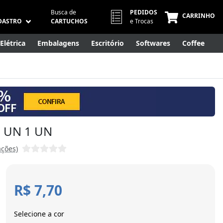
Busca de
PEDIDOS
CARRINHO
DASTRO
CARTUCHOS
e Trocas
Elétrica
Embalagens
Escritório
Softwares
Coffee
Móveis
Eletrônicos
Cuidados Pessoais
Smart Home
 - UN 1 UN
ações)
R$ 7,70
Selecione a cor