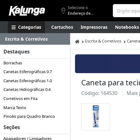
Selecione o
Endereço de entrega
Categorias
Cartuchos
Impressoras
Notebooks
Escrita & Corretivos
Apresentação
Smartphones
Artes
Gamers
Higi
Escrita & Corretivos
Caneta
Destaques
Borrachas
Canetas Esferográficas 0.7
Caneta para teci
Canetas Esferográficas 1.0
Canetas Hidrográficas 0.4
Código: 164530
Mais
Corretivos em Fita
Marca Texto
Pincéis para Quadro Branco
Seções
Apagadores / Limpadores