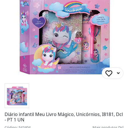
Diário infantil Meu Livro Mágico, Unicórnios, I8181, Dcl
- PT 1 UN
Código: 542404
Mais produtos
Dcl