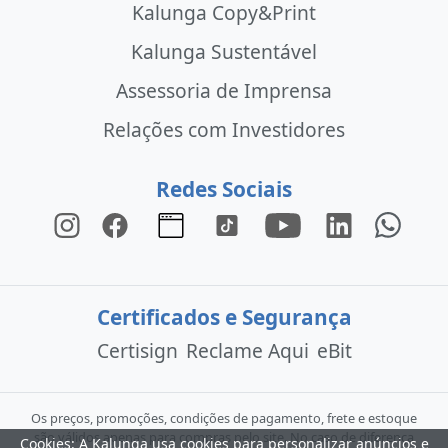
Kalunga Copy&Print
Kalunga Sustentável
Assessoria de Imprensa
Relações com Investidores
Redes Sociais
Certificados e Segurança
Certisign
Reclame Aqui
eBit
Os preços, promoções, condições de pagamento, frete e estoque
são válidos apenas para compras pelo site. No caso de diferença
Cookies: A Kalunga usa cookies para personalizar anúncios e