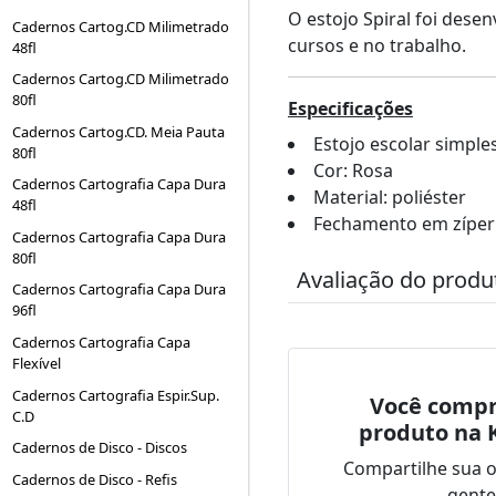
O estojo Spiral foi dese
Cadernos Cartog.CD Milimetrado
cursos e no trabalho.
48fl
Cadernos Cartog.CD Milimetrado
80fl
Especificações
Cadernos Cartog.CD. Meia Pauta
Estojo escolar simple
80fl
Cor: Rosa
Cadernos Cartografia Capa Dura
Material: poliéster
48fl
Fechamento em zíper
Cadernos Cartografia Capa Dura
80fl
Avaliação do produ
Cadernos Cartografia Capa Dura
96fl
Cadernos Cartografia Capa
Flexível
Cadernos Cartografia Espir.Sup.
Você compr
C.D
produto na 
Cadernos de Disco - Discos
Compartilhe sua 
Cadernos de Disco - Refis
gente