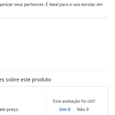
anizar seus pertences. É ideal para o uso escolar, em
tes sobre este produto
Esta avaliação foi útil?
elo preço.
Sim
0
|
Não
0