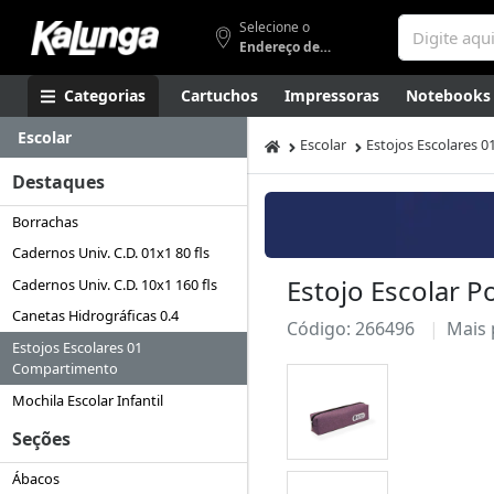
Selecione o
Endereço de entrega
Categorias
Cartuchos
Impressoras
Notebooks
Escolar
Apresentação
Smartphones
Artes
Gamers
Higi
Escolar
Estojos Escolares 
Destaques
Borrachas
Cadernos Univ. C.D. 01x1 80 fls
Estojo Escolar Po
Cadernos Univ. C.D. 10x1 160 fls
Canetas Hidrográficas 0.4
Código: 266496
Mais
Estojos Escolares 01
Compartimento
Mochila Escolar Infantil
Seções
Ábacos