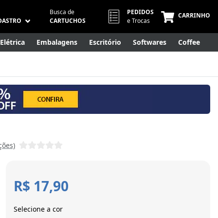
Busca de
PEDIDOS
CARRINHO
DASTRO
CARTUCHOS
e Trocas
Elétrica
Embalagens
Escritório
Softwares
Coffee
Móveis
Eletrônicos
Cuidados Pessoais
Smart Home
ções)
R$ 17,90
Selecione a cor