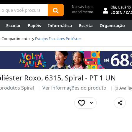
Nossas Lojas
Olá,
Usuário
Atendimento
LOGIN / CA
Escolar
Papéis
Informática
Escrita
Organização
ene
Mídias
Envelopes
Rede
Automação Comercial
01 Compartimento
Estojos Escolares Poliéster
Canetas Luxo
Outlet
liéster Roxo, 6315, Spiral - PT 1 UN
 produtos
Spiral
Ver informações do produto
(0 Avalia