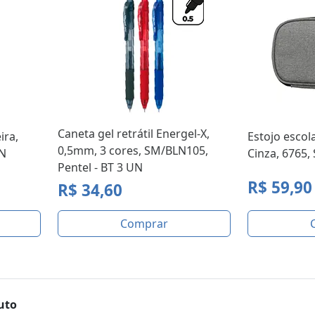
Caneta gel retrátil Energel-X,
ira,
Estojo escola
0,5mm, 3 cores, SM/BLN105,
UN
Cinza, 6765,
Pentel - BT 3 UN
R$ 59,90
R$ 34,60
Comprar
uto