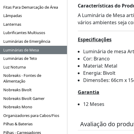
Características do Prod
Fitas Para Demarcação de Área
A Luminária de Mesa art
Lâmpadas
vários ambientes seja co
Lanternas
Lubrificantes Multiusos
Especificações
Luminárias de Emergência
Luminárias de Mesa
Luminária de mesa Art
Cor: Branco
Luminárias de Teto
Material: Metal
Luz Noturna
Energia: Bivolt
Nobreaks - Fontes de
Dimensões: 66cm x 1
Alimentação
Nobreaks Bivolt
Garantia
Nobreaks Bivolt Gamer
12 Meses
Nobreaks Mono
Organizadores para Cabos/Fios
Avaliação do produ
Pilhas & Baterias
Pilhas - Carregadores