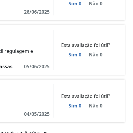
Sim
0
|
Não
0
26/06/2025
Esta avaliação foi útil?
cil regulagem e
Sim
0
|
Não
0
assas
05/06/2025
Esta avaliação foi útil?
Sim
0
|
Não
0
04/05/2025
er mais avaliações