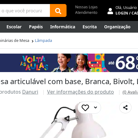
Nossas Lojas
Olá,
Usuário
Atendimento
LOGIN / CA
Escolar
Papéis
Informática
Escrita
Organização
ene
Mídias
Envelopes
Rede
Automação Comercial
inárias de Mesa
Lâmpada
Canetas Luxo
Outlet
a articulável com base, Branca, Bivolt,
 produtos
Danuri
Ver informações do produto
(0 Aval