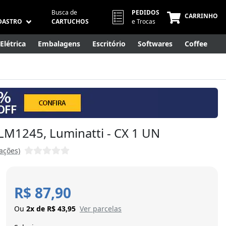
Busca de
PEDIDOS
CARRINHO
DASTRO
CARTUCHOS
e Trocas
Elétrica
Embalagens
Escritório
Softwares
Coffee
Móveis
Eletrônicos
Cuidados Pessoais
Smart Home
 LM1245, Luminatti - CX 1 UN
iações)
R$ 87,90
Ou
2x de R$ 43,95
Ver parcelas