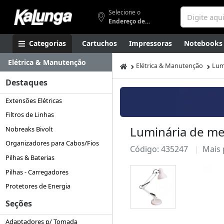
Selecione o
Endereço de entrega
Categorias
Cartuchos
Impressoras
Notebooks
Elétrica & Manutenção
Apresentação
Smartphones
Artes
Gamers
Higi
Elétrica & Manutenção
Lum
Destaques
Extensões Elétricas
Filtros de Linhas
Luminária de mes
Nobreaks Bivolt
Organizadores para Cabos/Fios
Código: 435247
Mais
Pilhas & Baterias
Pilhas - Carregadores
Protetores de Energia
Seções
Adaptadores p/ Tomada