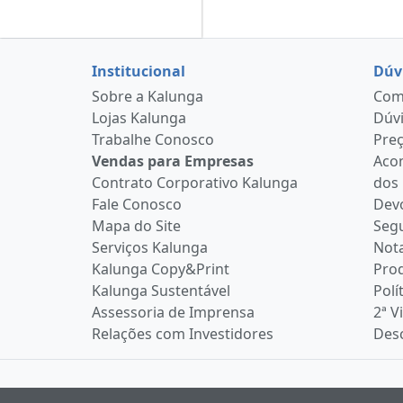
Institucional
Dúv
Sobre a Kalunga
Como
Lojas Kalunga
Dúvi
Trabalhe Conosco
Pre
Vendas para Empresas
Aco
Contrato Corporativo Kalunga
dos
Fale Conosco
Devo
Mapa do Site
Seg
Serviços Kalunga
Nota
Kalunga Copy&Print
Pro
Kalunga Sustentável
Polí
Assessoria de Imprensa
2ª V
Relações com Investidores
Desc