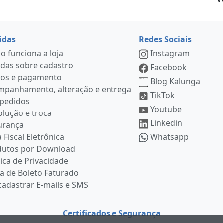
idas
Redes Sociais
 funciona a loja
Instagram
das sobre cadastro
Facebook
ços e pagamento
Blog Kalunga
mpanhamento, alteração e entrega
TikTok
 pedidos
Youtube
lução e troca
Linkedin
urança
 Fiscal Eletrônica
Whatsapp
dutos por Download
tica de Privacidade
ia de Boleto Faturado
adastrar E-mails e SMS
Certificados e Segurança