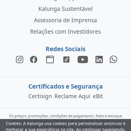
Kalunga Sustentável
Assessoria de Imprensa
Relações com Investidores
Redes Sociais
Certificados e Segurança
Certisign
Reclame Aqui
eBit
Os preços, promoções, condições de pagamento, frete e estoque
são válidos apenas para compras pelo site. No caso de diferença
Cookies: A Kalunga usa cookies para personalizar anúncios e
de preço no site, o valor válido é o do carrinho de compras. Não
melhorar a sua experiência no site. Ao continuar navegando,