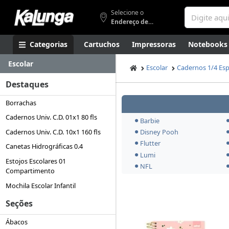
Selecione o
Endereço de entrega
Categorias
Cartuchos
Impressoras
Notebooks
Escolar
Apresentação
Smartphones
Artes
Gamers
Higi
Escolar
Cadernos 1/4 Espir
Destaques
Borrachas
Cadernos Univ. C.D. 01x1 80 fls
Barbie
Cadernos Univ. C.D. 10x1 160 fls
Disney Pooh
Flutter
Canetas Hidrográficas 0.4
Lumi
Estojos Escolares 01
NFL
Compartimento
Mochila Escolar Infantil
Seções
Ábacos