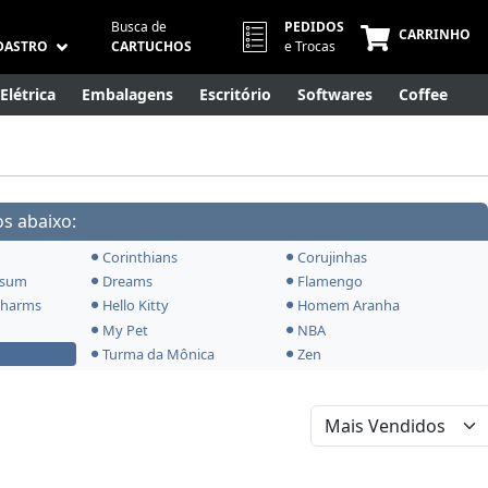
Busca de
PEDIDOS
CARRINHO
DASTRO
CARTUCHOS
e Trocas
Elétrica
Embalagens
Escritório
Softwares
Coffee
Móveis
Eletrônicos
Cuidados Pessoais
Smart Home
s abaixo:
Corinthians
Corujinhas
Tsum
Dreams
Flamengo
Charms
Hello Kitty
Homem Aranha
My Pet
NBA
Turma da Mônica
Zen