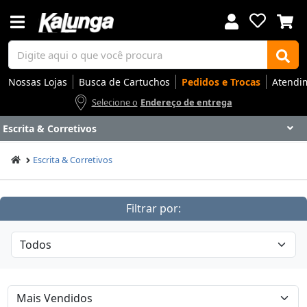
Nossas Lojas
Busca de Cartuchos
Pedidos e Trocas
Atendi
Selecione o
Endereço de entrega
Escrita & Corretivos
Voltar
Voltar
Voltar
Voltar
Voltar
Voltar
Voltar
Voltar
Voltar
Voltar
Voltar
Voltar
Voltar
Voltar
Voltar
Voltar
Voltar
Voltar
Voltar
Voltar
Voltar
Voltar
Voltar
Voltar
Voltar
Voltar
Voltar
Voltar
Escrita & Corretivos
Apresentação
Artes
Automação Comercial
Canetas Luxo
Cartuchos
Coffee
Cuidados Pessoais
Eletrônicos
Elétrica
Embalagens
Envelopes
Escolar
Escrita
Escritório
Gamers
Higiene
Impressoras
Informática
Mídias
Móveis
Notebooks
Organização
Outlet
Papéis
Rede
Smart Home
Smartphones
Softwares
Ir para
Ir para
Ir para
Ir para
Ir para
Ir para
Ir para
Ir para
Ir para
Ir para
Ir para
Ir para
Ir para
Ir para
Ir para
Ir para
Ir para
Ir para
Ir para
Ir para
Ir para
Ir para
Ir para
Ir para
Ir para
Ir para
Ir para
Ir para
DESTAQUES
DESTAQUES
DESTAQUES
DESTAQUES
DESTAQUES
DESTAQUES
DESTAQUES
DESTAQUES
DESTAQUES
DESTAQUES
DESTAQUES
DESTAQUES
DESTAQUES
DESTAQUES
DESTAQUES
DESTAQUES
DESTAQUES
DESTAQUES
DESTAQUES
DESTAQUES
DESTAQUES
DESTAQUES
DESTAQUES
DESTAQUES
DESTAQUES
DESTAQUES
DESTAQUES
DESTAQUES
Filtrar por:
SEÇÕES
SEÇÕES
SEÇÕES
SEÇÕES
SEÇÕES
SEÇÕES
SEÇÕES
SEÇÕES
SEÇÕES
SEÇÕES
SEÇÕES
SEÇÕES
SEÇÕES
SEÇÕES
SEÇÕES
SEÇÕES
SEÇÕES
SEÇÕES
SEÇÕES
SEÇÕES
SEÇÕES
SEÇÕES
SEÇÕES
SEÇÕES
SEÇÕES
SEÇÕES
SEÇÕES
SEÇÕES