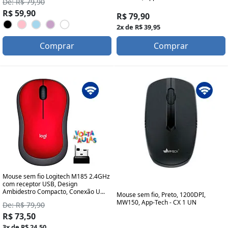
De: R$ 79,90
R$ 59,90
R$ 79,90
2x de R$ 39,95
Comprar
Comprar
Mouse sem fio Logitech M185 2.4GHz
com receptor USB, Design
Ambidestro Compacto, Conexão U...
Mouse sem fio, Preto, 1200DPI,
MW150, App-Tech - CX 1 UN
De: R$ 79,90
R$ 73,50
3x de R$ 24,50