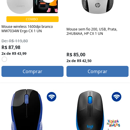
COMBO
Mouse wireless 1600dpi branco
Mouse sem fio 200, USB, Prata,
MW7034W Ergo CX 1 UN
2HU84AA, HP CX 1 UN
De: R$ 119,80
R$ 87,98
2x de R$ 43,99
R$ 85,00
2x de R$ 42,50
Comprar
Comprar