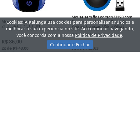
Mouse sem fio Logitech M190 com
Mouse sem fio usb azul X200
Cookies: A Kalunga usa cookies para personalizar anúncios e
Design Ambidestro de Tamanho
2HU85AA HP CX 1 UN
Padrão, Conexão USB e Pilha I...
melhorar a sua experiência no site. Ao continuar navegando,
De: R$ 74,90
você concorda com a nossa
Política de Privacidade
.
R$ 86,00
R$ 70,90
Continuar e Fechar
2x de R$ 43,00
3x de R$ 23,63
Comprar
Comprar