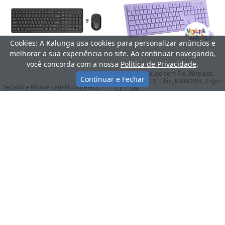
Cookies: A Kalunga usa cookies para personalizar anúncios e
melhorar a sua experiência no site. Ao continuar navegando,
você concorda com a nossa
Política de Privacidade
.
Teclado e Mouse sem Fio, Wireless,
Continuar e Fechar
Padrão ABNT2, Lilás, KMW206L, Ergo -
Teclado e Mouse sem Fio Wireless,
CX 1 UN
Preto, 2V9E6AA, HP - CX 1 UN
De: R$ 219,90
R$ 179,90
10x de R$ 17,99
R$ 171,00
3x de R$ 57,00
Comprar
Comprar