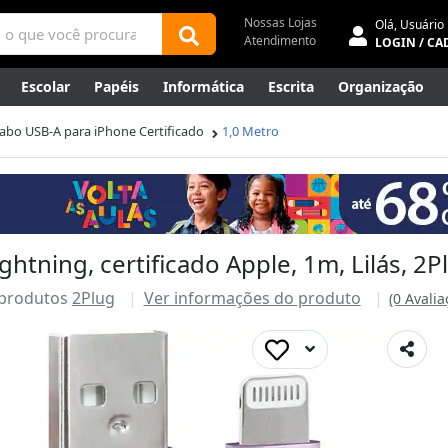
Nossas Lojas
Olá,
Usuário
Atendimento
LOGIN / CA
Escolar
Papéis
Informática
Escrita
Organização
ene
Mídias
Envelopes
Rede
Automação Comercial
abo USB-A para iPhone Certificado
1,0 Metro
Canetas Luxo
Outlet
ghtning, certificado Apple, 1m, Lilás, 2P
 produtos
2Plug
Ver informações do produto
(0 Avalia