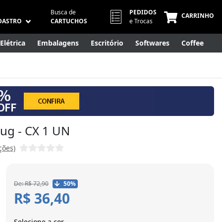
Busca de
PEDIDOS
CARRINHO
DASTRO
CARTUCHOS
e Trocas
Elétrica
Embalagens
Escritório
Softwares
Coffee
Móveis
Eletrônicos
Cuidados Pessoais
Smart Home
lug - CX 1 UN
ções)
De: R$ 72,90
50%
R$ 36,40
Selecione a cor