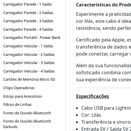
Características do Prod
Carregador Parede - 1 Saída
Carregador Parede - 2 Saídas
Experimente a praticida
cor lilás, este cabo é i
Carregador Parede - 3 Saídas
resistência, sendo perfei
Carregador Parede - 4 Saídas
Carregador Portátil - Power Bank
Certificado pela Apple,
Carregador Veícular - 1 Saída
transferência de dados 
pode conectar, carregar e
Carregador Veícular - 2 Saídas
Carregador Veícular - 3 Saídas
Além da sua funcionalida
Carregador Veícular - 4 Saídas
sofisticado combina com
sua experiência de cone
Cartões de Memória Micro SD
Chips Operadoras
Especificações
Estojo para Acessórios
Filtros de Linhas
Cabo USB para Lightn
Fones de Ouvido Bluetooth
Cor: Lilás
Fones de Ouvido Bluetooth
Transferência e sincr
Earbuds
Entrada 5V / Saída 5V 