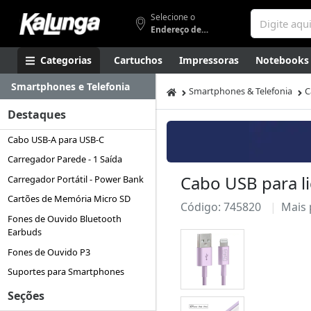
Selecione o
Endereço de entrega
Categorias
Cartuchos
Impressoras
Notebooks
Smartphones e Telefonia
Apresentação
Smartphones
Artes
Gamers
Higi
Smartphones & Telefonia
C
Destaques
Cabo USB-A para USB-C
Carregador Parede - 1 Saída
Cabo USB para li
Carregador Portátil - Power Bank
Cartões de Memória Micro SD
Código: 745820
Mais
Fones de Ouvido Bluetooth
Earbuds
Fones de Ouvido P3
Suportes para Smartphones
Seções