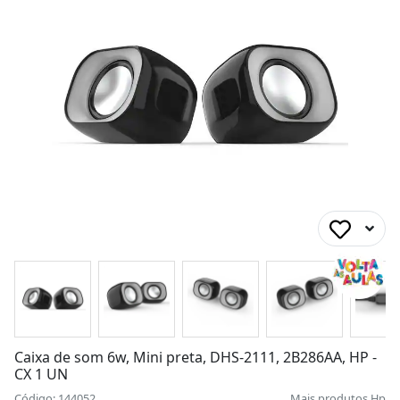
Caixa de som 6w, Mini preta, DHS-2111, 2B286AA, HP -
CX 1 UN
Código: 144052
Mais produtos
Hp