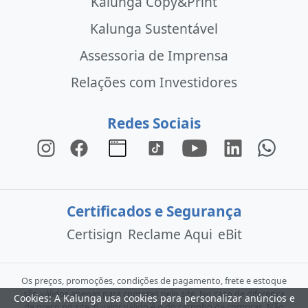
Kalunga Copy&Print
Kalunga Sustentável
Assessoria de Imprensa
Relações com Investidores
Redes Sociais
Certificados e Segurança
Certisign
Reclame Aqui
eBit
Os preços, promoções, condições de pagamento, frete e estoque
são válidos apenas para compras pelo site. No caso de diferença
Cookies: A Kalunga usa cookies para personalizar anúncios e
de preço no site, o valor válido é o do carrinho de compras. Não