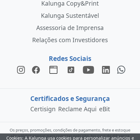
Kalunga Copy&Print
Kalunga Sustentável
Assessoria de Imprensa
Relações com Investidores
Redes Sociais
Certificados e Segurança
Certisign
Reclame Aqui
eBit
Os preços, promoções, condições de pagamento, frete e estoque
são válidos apenas para compras pelo site. No caso de diferença
Cookies: A Kalunga usa cookies para personalizar anúncios e