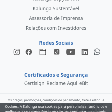
Kalunga Sustentável
Assessoria de Imprensa
Relações com Investidores
Redes Sociais
Certificados e Segurança
Certisign
Reclame Aqui
eBit
Os preços, promoções, condições de pagamento, frete e estoque
são válidos apenas para compras pelo site. No caso de diferença
Cookies: A Kalunga usa cookies para personalizar anúncios e
de preço no site, o valor válido é o do carrinho de compras. Não
melhorar a sua experiência no site. Ao continuar navegando,