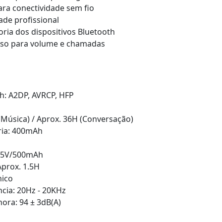
ra conectividade sem fio
de profissional
ria dos dispositivos Bluetooth
esso para volume e chamadas
h: A2DP, AVRCP, HFP
 (Música) / Aprox. 36H (Conversação)
ria: 400mAh
: 5V/500mAh
prox. 1.5H
mico
cia: 20Hz - 20KHz
nora: 94 ± 3dB(A)