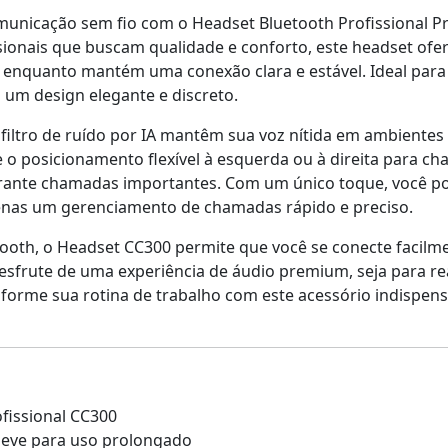
unicação sem fio com o Headset Bluetooth Profissional Pre
sionais que buscam qualidade e conforto, este headset ofe
 enquanto mantém uma conexão clara e estável. Ideal para
 um design elegante e discreto.
filtro de ruído por IA mantêm sua voz nítida em ambient
e o posicionamento flexível à esquerda ou à direita para c
rante chamadas importantes. Com um único toque, você po
enas um gerenciamento de chamadas rápido e preciso.
oth, o Headset CC300 permite que você se conecte facilmen
sfrute de uma experiência de áudio premium, seja para rea
sforme sua rotina de trabalho com este acessório indisp
fissional CC300
leve para uso prolongado