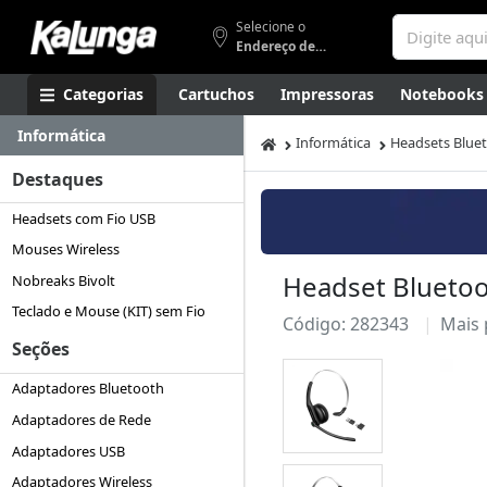
Selecione o
Endereço de entrega
Categorias
Cartuchos
Impressoras
Notebooks
Informática
Apresentação
Smartphones
Artes
Gamers
Higi
Informática
Headsets Blue
Destaques
Headsets com Fio USB
Mouses Wireless
Headset Bluetoot
Nobreaks Bivolt
Teclado e Mouse (KIT) sem Fio
Código: 282343
Mais
Seções
Adaptadores Bluetooth
Adaptadores de Rede
Adaptadores USB
Adaptadores Wireless