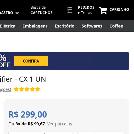
Busca de
PEDIDOS
CARRINHO
DASTRO
CARTUCHOS
e Trocas
Elétrica
Embalagens
Escritório
Softwares
Coffee
Móveis
Eletrônicos
Cuidados Pessoais
Smart Home
fier - CX 1 UN
ações)
R$ 299,00
Ou
3x de R$ 99,67
Ver parcelas