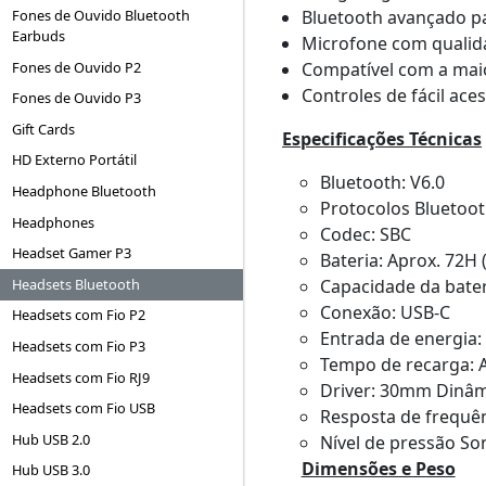
Bluetooth avançado pa
Fones de Ouvido Bluetooth
Earbuds
Microfone com qualida
Fones de Ouvido P2
Compatível com a maio
Controles de fácil ac
Fones de Ouvido P3
Gift Cards
Especificações Técnicas
HD Externo Portátil
Bluetooth: V6.0
Headphone Bluetooth
Protocolos Bluetoot
Headphones
Codec: SBC
Headset Gamer P3
Bateria: Aprox. 72H
Headsets Bluetooth
Capacidade da bate
Conexão: USB-C
Headsets com Fio P2
Entrada de energia
Headsets com Fio P3
Tempo de recarga: A
Headsets com Fio RJ9
Driver: 30mm Dinâ
Headsets com Fio USB
Resposta de frequên
Hub USB 2.0
Nível de pressão So
Dimensões e Peso
Hub USB 3.0