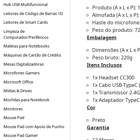
Hub USB Multifuncional
Produto (A x L x P)
Leitores de Código de Barras 1D
Almofada (A x L x P
Haste do microfone
Leitores de Smart Cards
Peso do produto: 7
Limpeza de
Embalagem
Computador/Periféricos
Maletas para Notebooks
Dimensões (A x L x
Máquinas de Cartão de Crédito
Peso bruto: 220g
Mesas Digitalizadoras
Itens Inclusos
Microfones Gamers
1x Headset CC300
Microsoft Office
1x Cabo USB-TypeC 
Mídias & Drives
1x Transmissor 2.4
1x Adaptador TypeC
Mochilas para Notebook
Cor
Monitores
Mouse Pad
Preto
Mouse Pad com Apoio de Punho
Garantia
Mouse Pad Gamer
12 Meses