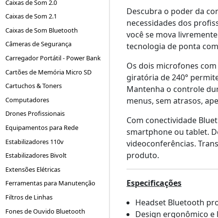
Caixas de Som 2.0
Descubra o poder da com
Caixas de Som 2.1
necessidades dos profis
Caixas de Som Bluetooth
você se mova livremente
Câmeras de Segurança
tecnologia de ponta com
Carregador Portátil - Power Bank
Os dois microfones com 
Cartões de Memória Micro SD
giratória de 240° permit
Cartuchos & Toners
Mantenha o controle du
Computadores
menus, sem atrasos, ap
Drones Profissionais
Com conectividade Blueto
Equipamentos para Rede
smartphone ou tablet. De
Estabilizadores 110v
videoconferências. Tran
produto.
Estabilizadores Bivolt
Extensões Elétricas
Especificações
Ferramentas para Manutenção
Filtros de Linhas
Headset Bluetooth pro
Fones de Ouvido Bluetooth
Design ergonômico e 