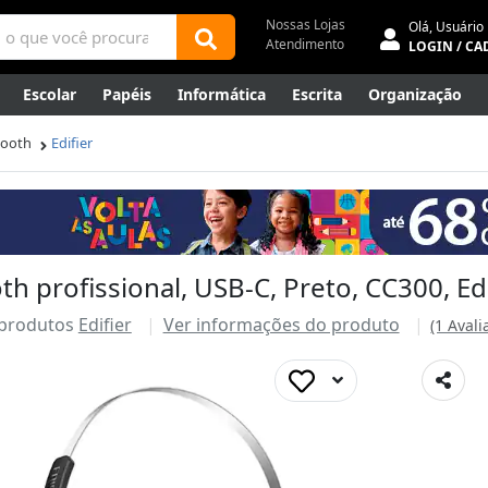
Nossas Lojas
Olá,
Usuário
Atendimento
LOGIN / CA
Escolar
Papéis
Informática
Escrita
Organização
ene
Mídias
Envelopes
Rede
Automação Comercial
tooth
Edifier
Canetas Luxo
Outlet
h profissional, USB-C, Preto, CC300, Edi
 produtos
Edifier
Ver informações do produto
(1 Avali