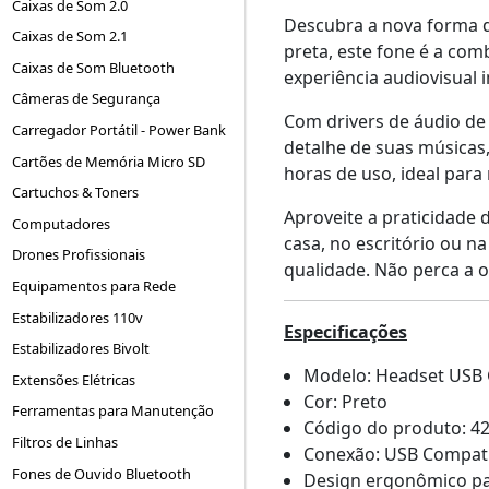
Caixas de Som 2.0
Descubra a nova forma d
Caixas de Som 2.1
preta, este fone é a com
Caixas de Som Bluetooth
experiência audiovisual 
Câmeras de Segurança
Com drivers de áudio de
Carregador Portátil - Power Bank
detalhe de suas músicas
Cartões de Memória Micro SD
horas de uso, ideal para
Cartuchos & Toners
Aproveite a praticidade
Computadores
casa, no escritório ou n
Drones Profissionais
qualidade. Não perca a o
Equipamentos para Rede
Estabilizadores 110v
Especificações
Estabilizadores Bivolt
Modelo: Headset USB
Extensões Elétricas
Cor: Preto
Ferramentas para Manutenção
Código do produto: 4
Filtros de Linhas
Conexão: USB Compatí
Fones de Ouvido Bluetooth
Design ergonômico pa