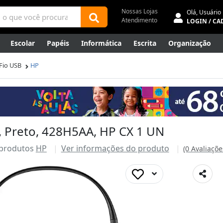
Nossas Lojas
Olá,
Usuário
Atendimento
LOGIN / CA
Escolar
Papéis
Informática
Escrita
Organização
ene
Mídias
Envelopes
Rede
Automação Comercial
Fio USB
HP
Canetas Luxo
Outlet
 Preto, 428H5AA, HP CX 1 UN
 produtos
HP
Ver informações do produto
(0 Avaliaçõe