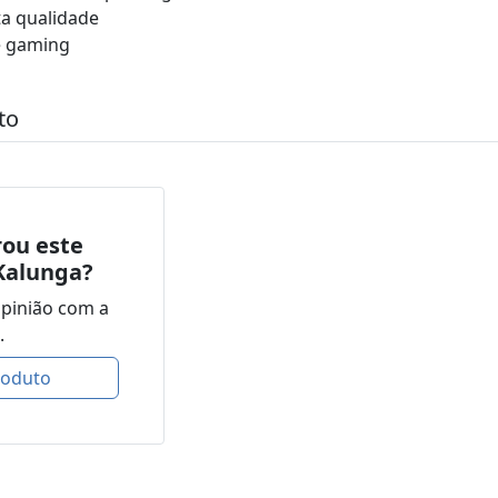
ta qualidade
e gaming
to
ou este
Kalunga?
opinião com a
.
roduto