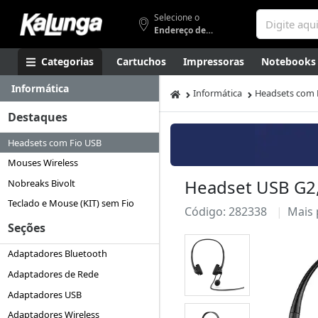
Selecione o
Endereço de entrega
Categorias
Cartuchos
Impressoras
Notebooks
Informática
Apresentação
Smartphones
Artes
Gamers
Higi
Informática
Headsets com 
Destaques
Headsets com Fio USB
Mouses Wireless
Headset USB G2,
Nobreaks Bivolt
Teclado e Mouse (KIT) sem Fio
Código: 282338
Mais
Seções
Adaptadores Bluetooth
Adaptadores de Rede
Adaptadores USB
Adaptadores Wireless