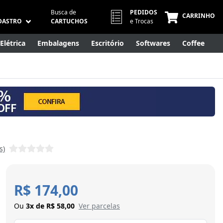
Busca de
PEDIDOS
CARRINHO
DASTRO
CARTUCHOS
e Trocas
Elétrica
Embalagens
Escritório
Softwares
Coffee
Móveis
Eletrônicos
Cuidados Pessoais
Smart Home
s)
R$ 174,00
Ou
3x de R$ 58,00
Ver parcelas