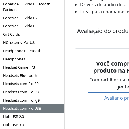
Drivers de áudio de al
Fones de Ouvido Bluetooth
Earbuds
Ideal para chamadas 
Fones de Ouvido P2
Fones de Ouvido P3
Avaliação do produ
Gift Cards
HD Externo Portátil
Headphone Bluetooth
Headphones
Você compr
Headset Gamer P3
produto na 
Headsets Bluetooth
Compartilhe sua 
Headsets com Fio P2
gente
Headsets com Fio P3
Avaliar o p
Headsets com Fio RJ9
Headsets com Fio USB
Hub USB 2.0
Hub USB 3.0