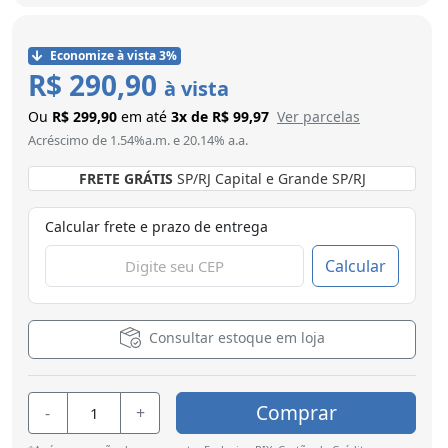
Economize à vista 3%
R$ 290,90
à vista
Ou
R$ 299,90
em até
3x de R$ 99,97
Ver parcelas
Acréscimo de 1.54%a.m. e 20.14% a.a.
FRETE GRÁTIS
SP/RJ Capital e Grande SP/RJ
Calcular frete e prazo de entrega
Calcular
Consultar estoque em loja
Comprar
-
+