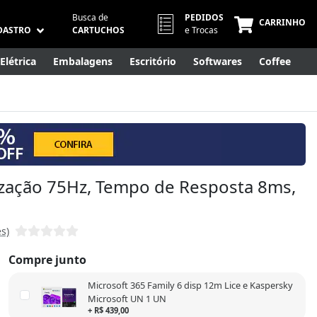
Busca de
PEDIDOS
CARRINHO
DASTRO
CARTUCHOS
e Trocas
Elétrica
Embalagens
Escritório
Softwares
Coffee
Móveis
Eletrônicos
Cuidados Pessoais
Smart Home
ização 75Hz, Tempo de Resposta 8ms,
es)
Compre junto
Microsoft 365 Family 6 disp 12m Lice e Kaspersky
Microsoft UN 1 UN
+ R$ 439,00