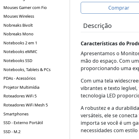
Comprar
Mouses Gamer com Fio
Mouses Wireless
Descrição
Nobreaks Bivolt
Nobreaks Mono
Notebooks 2 em 1
Características do Prod
Notebooks eMMC
Apresentamos o Monitor 
mão do espaço. Com um d
Notebooks SSD
proporcionando uma expe
Notebooks, Tablets & PCs
PDAs - Acessórios
Com uma tela widescreen
Projetor Multimídia
vibrantes e texto legível
tecnologia LED proporcio
Roteadores WiFi 5
Roteadores WiFi Mesh 5
A robustez e a durabili
Smartphones
versáteis, ele se conect
importa se você é um ga
SSD - Externo Portátil
necessidades com estilo e
SSD - M.2