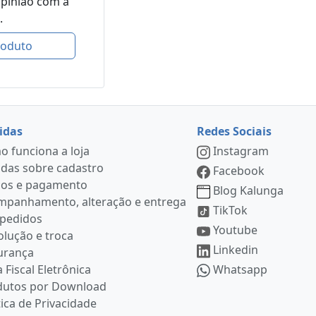
opinião com a
.
roduto
idas
Redes Sociais
 funciona a loja
Instagram
das sobre cadastro
Facebook
ços e pagamento
Blog Kalunga
mpanhamento, alteração e entrega
TikTok
 pedidos
Youtube
lução e troca
Linkedin
urança
 Fiscal Eletrônica
Whatsapp
dutos por Download
tica de Privacidade