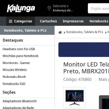
Selecione o
Endereço de entrega
Categorias
Cartuchos
Impressoras
Notebooks
Notebooks, Tablets e PCs
Apresentação
Smartphones
Artes
Gamers
Higi
Notebooks, Tablets & PCs
Destaques
Headsets com Fio USB
Mochilas para Notebook
Monitor LED Tel
Monitores - Gamer
Preto, MBRX201B
Mouses Wireless
Nobreaks Bivolt
Código: 476860
Mais
Notebooks SSD
Seções
Adaptadores Bluetooth
Adaptadores de Rede