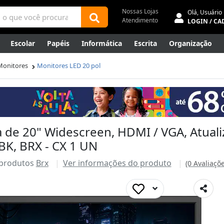
Nossas Lojas
Olá,
Usuário
Atendimento
LOGIN / CA
Escolar
Papéis
Informática
Escrita
Organização
ene
Mídias
Envelopes
Rede
Automação Comercial
Monitores
Monitores LED 20 pol
Canetas Luxo
Outlet
a de 20" Widescreen, HDMI / VGA, Atual
K, BRX - CX 1 UN
 produtos
Brx
Ver informações do produto
(0 Avaliaçõ