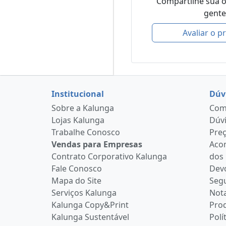
Compartilhe sua 
gente
Avaliar o p
Institucional
Dúv
Sobre a Kalunga
Como
Lojas Kalunga
Dúvi
Trabalhe Conosco
Pre
Vendas para Empresas
Aco
Contrato Corporativo Kalunga
dos
Fale Conosco
Devo
Mapa do Site
Seg
Serviços Kalunga
Nota
Kalunga Copy&Print
Pro
Kalunga Sustentável
Polí