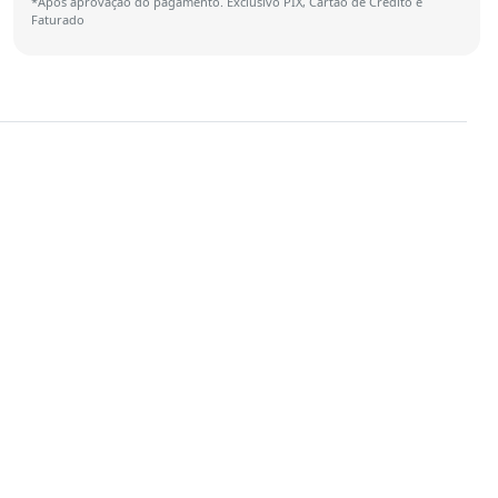
*Após aprovação do pagamento. Exclusivo PIX, Cartão de Crédito e
Faturado