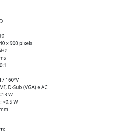
:
ED
10
0 x 900 pixels
5Hz
 ms
0:1
 / 160°V
MI, D-Sub (VGA) e AC
<13 W
 <0,5 W
5 mm
m: