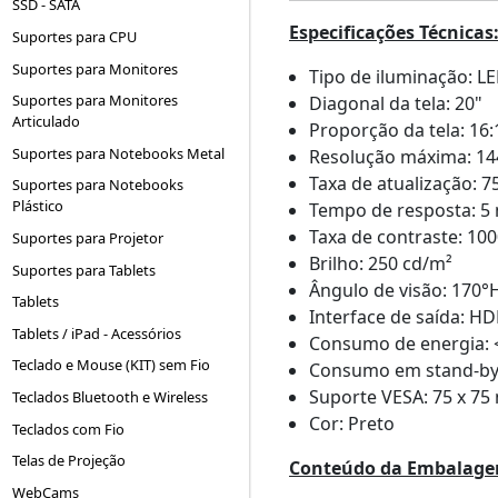
SSD - SATA
Especificações Técnicas
Suportes para CPU
Suportes para Monitores
Tipo de iluminação: L
Suportes para Monitores
Diagonal da tela: 20"
Articulado
Proporção da tela: 16:
Suportes para Notebooks Metal
Resolução máxima: 144
Taxa de atualização: 7
Suportes para Notebooks
Plástico
Tempo de resposta: 5
Taxa de contraste: 100
Suportes para Projetor
Brilho: 250 cd/m²
Suportes para Tablets
Ângulo de visão: 170°H
Tablets
Interface de saída: HD
Tablets / iPad - Acessórios
Consumo de energia: 
Teclado e Mouse (KIT) sem Fio
Consumo em stand-by:
Suporte VESA: 75 x 7
Teclados Bluetooth e Wireless
Cor: Preto
Teclados com Fio
Telas de Projeção
Conteúdo da Embalage
WebCams