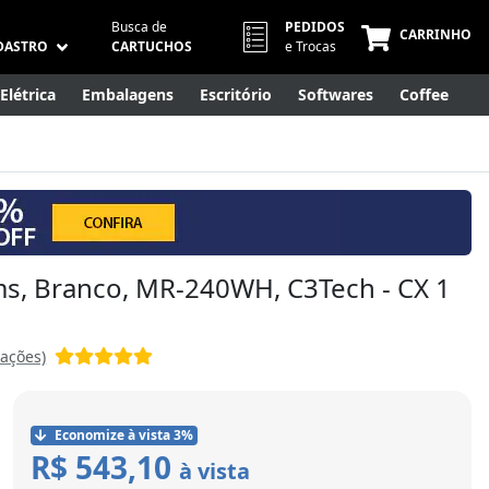
Busca de
PEDIDOS
CARRINHO
DASTRO
CARTUCHOS
e Trocas
Elétrica
Embalagens
Escritório
Softwares
Coffee
Móveis
Eletrônicos
Cuidados Pessoais
Smart Home
5ms, Branco, MR-240WH, C3Tech - CX 1
iações)
Economize à vista 3%
R$ 543,10
à vista