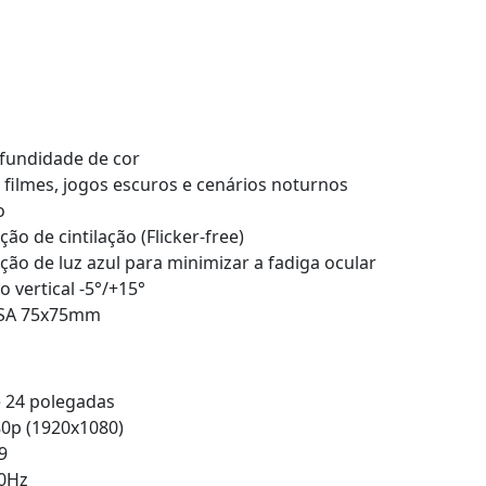
fundidade de cor
 filmes, jogos escuros e cenários noturnos
o
ão de cintilação (Flicker-free)
ão de luz azul para minimizar a fadiga ocular
o vertical -5°/+15°
SA 75x75mm
e 24 polegadas
80p (1920x1080)
9
00Hz