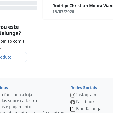
Rodrigo Christian Moura Wan
15/07/2026
ou este
Kalunga?
opinião com a
.
roduto
idas
Redes Sociais
 funciona a loja
Instagram
das sobre cadastro
Facebook
ços e pagamento
Blog Kalunga
mpanhamento, alteração e entrega