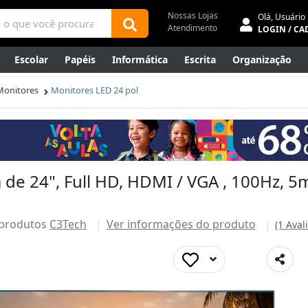
Nossas Lojas
Olá,
Usuário
Atendimento
LOGIN / CA
Escolar
Papéis
Informática
Escrita
Organização
ene
Mídias
Envelopes
Rede
Automação Comercial
Monitores
Monitores LED 24 pol
Canetas Luxo
Outlet
 de 24", Full HD, HDMI / VGA , 100Hz, 
 produtos
C3Tech
Ver informações do produto
(1 Aval