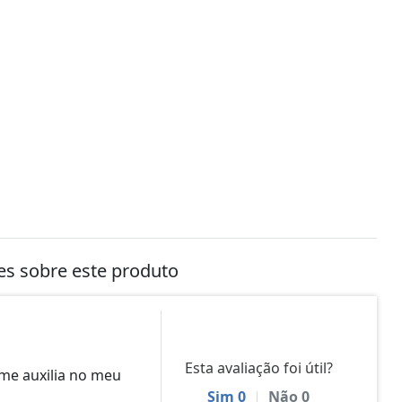
tes sobre este produto
Esta avaliação foi útil?
 me auxilia no meu
Sim
0
|
Não
0