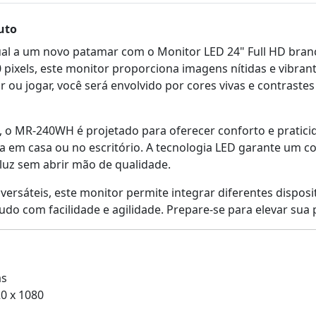
uto
isual a um novo patamar com o Monitor LED 24" Full HD b
 pixels, este monitor proporciona imagens nítidas e vibrant
har ou jogar, você será envolvido por cores vivas e contrast
, o MR-240WH é projetado para oferecer conforto e pratici
a em casa ou no escritório. A tecnologia LED garante um c
luz sem abrir mão de qualidade.
ersáteis, este monitor permite integrar diferentes dispos
udo com facilidade e agilidade. Prepare-se para elevar sua
as
0 x 1080