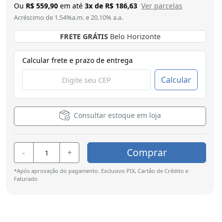
Ou
R$ 559,90
em até
3x de R$ 186,63
Ver parcelas
Acréscimo de 1.54%a.m. e 20.10% a.a.
FRETE GRÁTIS
Brasília
Calcular frete e prazo de entrega
Calcular
Consultar estoque em loja
Comprar
-
+
*Após aprovação do pagamento. Exclusivo PIX, Cartão de Crédito e
Faturado