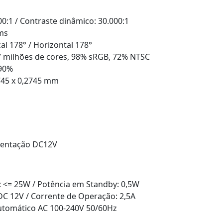
00:1 / Contraste dinâmico: 30.000:1
ms
al 178° / Horizontal 178°
,7 milhões de cores, 98% sRGB, 72% NTSC
 90%
2745 x 0,2745 mm
imentação DC12V
 <= 25W / Potência em Standby: 0,5W
C 12V / Corrente de Operação: 2,5A
automático AC 100-240V 50/60Hz