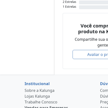
2 Estrelas
1 Estrelas
Você compr
produto na 
Compartilhe sua 
gente
Avaliar o p
Institucional
Dúv
Sobre a Kalunga
Como
Lojas Kalunga
Dúvi
Trabalhe Conosco
Pre
Vendas para Empresas
Aco