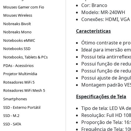
Cor: Branco
Mouses Gamer com Fio
Modelo: MR-240WH
Mouses Wireless
Conexões: HDMI, VGA
Nobreaks Bivolt
Características
Nobreaks Mono
Notebooks eMMC
Ótimo contraste e pro
Notebooks SSD
Ideal para imersão em
Possui tela antirreflex
Notebooks, Tablets & PCs
Possui função de reduç
PDAs - Acessórios
Possui função de reduç
Projetor Multimídia
Possui ajuste de ângul
Roteadores WiFi 5
Montagem padrão VE
Roteadores WiFi Mesh 5
Especificações de Tela
Smartphones
SSD - Externo Portátil
Tipo de tela: LED VA d
Resolução: Full HD 10
SSD - M.2
Proporção de Tela: 16:
SSD - SATA
Frequência de Tela: 1