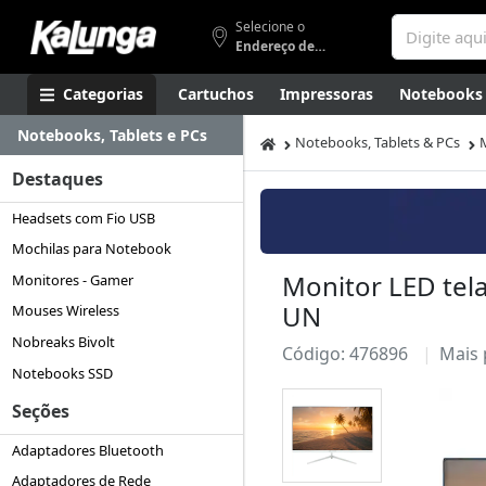
Selecione o
Endereço de entrega
Categorias
Cartuchos
Impressoras
Notebooks
Notebooks, Tablets e PCs
Apresentação
Smartphones
Artes
Gamers
Higi
Notebooks, Tablets & PCs
Destaques
Headsets com Fio USB
Mochilas para Notebook
Monitor LED tela
Monitores - Gamer
UN
Mouses Wireless
Nobreaks Bivolt
Código: 476896
Mais
Notebooks SSD
Seções
Adaptadores Bluetooth
Adaptadores de Rede