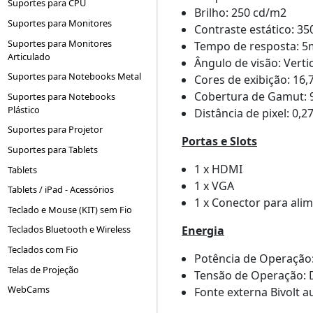
Suportes para CPU
Brilho: 250 cd/m2
Suportes para Monitores
Contraste estático: 35
Suportes para Monitores
Tempo de resposta: 5
Articulado
Ângulo de visão: Vertic
Suportes para Notebooks Metal
Cores de exibição: 16
Cobertura de Gamut:
Suportes para Notebooks
Plástico
Distância de pixel: 0,
Suportes para Projetor
Portas e Slots
Suportes para Tablets
1 x HDMI
Tablets
1 x VGA
Tablets / iPad - Acessórios
1 x Conector para al
Teclado e Mouse (KIT) sem Fio
Energia
Teclados Bluetooth e Wireless
Teclados com Fio
Potência de Operação:
Telas de Projeção
Tensão de Operação: D
WebCams
Fonte externa Bivolt 