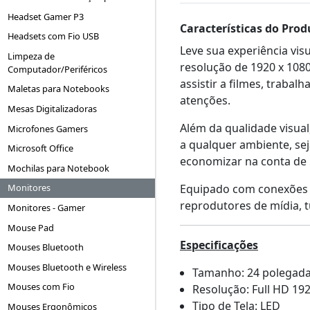
Headset Gamer P3
Características do Prod
Headsets com Fio USB
Leve sua experiência v
Limpeza de
resolução de 1920 x 1080
Computador/Periféricos
assistir a filmes, trabal
Maletas para Notebooks
atenções.
Mesas Digitalizadoras
Além da qualidade visual
Microfones Gamers
a qualquer ambiente, sej
Microsoft Office
economizar na conta de 
Mochilas para Notebook
Equipado com conexões v
Monitores
reprodutores de mídia, t
Monitores - Gamer
Mouse Pad
Especificações
Mouses Bluetooth
Mouses Bluetooth e Wireless
Tamanho: 24 polegad
Mouses com Fio
Resolução: Full HD 192
Tipo de Tela: LED
Mouses Ergonômicos