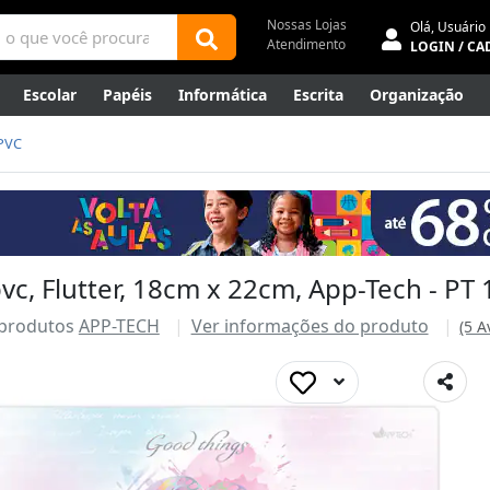
Nossas Lojas
Olá,
Usuário
Atendimento
LOGIN / CA
Escolar
Papéis
Informática
Escrita
Organização
ene
Mídias
Envelopes
Rede
Automação Comercial
PVC
Canetas Luxo
Outlet
c, Flutter, 18cm x 22cm, App-Tech - PT
 produtos
APP-TECH
Ver informações do produto
(5 A