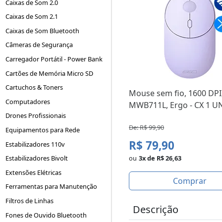
Caixas de Som 2.0
Caixas de Som 2.1
Caixas de Som Bluetooth
Câmeras de Segurança
Carregador Portátil - Power Bank
Cartões de Memória Micro SD
Cartuchos & Toners
Mouse sem fio, 1600 DPI, 
Computadores
MWB711L, Ergo - CX 1 U
Drones Profissionais
De: R$ 99,90
Equipamentos para Rede
R$ 79,90
Estabilizadores 110v
Estabilizadores Bivolt
ou
3x de R$ 26,63
Extensões Elétricas
Comprar
Ferramentas para Manutenção
Filtros de Linhas
Descrição
Fones de Ouvido Bluetooth