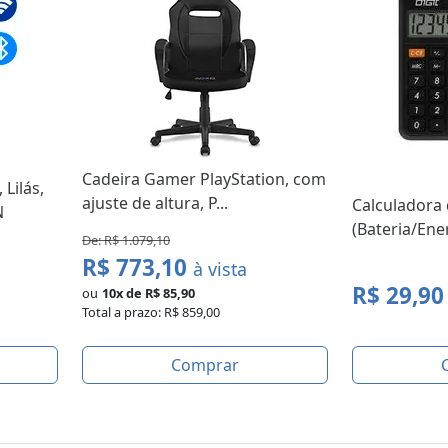
Cadeira Gamer PlayStation, com
Lilás,
ajuste de altura, P...
Calculadora 
N
(Bateria/Energ
De: R$ 1.079,10
R$ 773,10
à vista
R$ 29,90
ou
10x de R$ 85,90
Total a prazo: R$ 859,00
Comprar