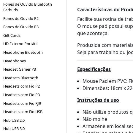
Fones de Ouvido Bluetooth
Características do Prod
Earbuds
Fones de Ouvido P2
Facilite sua rotina de t
O mouse pad possui supe
Fones de Ouvido P3
que aconteça.
Gift Cards
HD Externo Portátil
Produzida com materiais
Seja para trabalho ou jo
Headphone Bluetooth
Headphones
Especificações
Headset Gamer P3
Headsets Bluetooth
Mouse Pad em PVC: Fl
Headsets com Fio P2
Dimensões: 18cm x 2
Headsets com Fio P3
Instruções de uso
Headsets com Fio RJ9
Não utilize produtos 
Headsets com Fio USB
Não molhe
Hub USB 2.0
Armazene em local sec
Hub USB 3.0