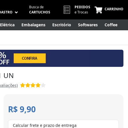
Busca de
PEDIDOS
CARRINHO
DASTRO
CARTUCHOS
e Trocas
Elétrica
Embalagens
Escritório
Softwares
Coffee
Móveis
Eletrônicos
Cuidados Pessoais
Smart Home
 1 UN
valiações)
R$ 9,90
Calcular frete e prazo de entrega