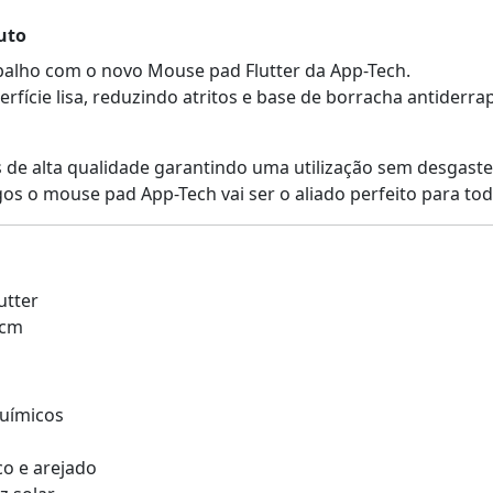
uto
rabalho com o novo Mouse pad Flutter da App-Tech.
rfície lisa, reduzindo atritos e base de borracha antider
 de alta qualidade garantindo uma utilização sem desgaste
gos o mouse pad App-Tech vai ser o aliado perfeito para tod
utter
2cm
químicos
o e arejado