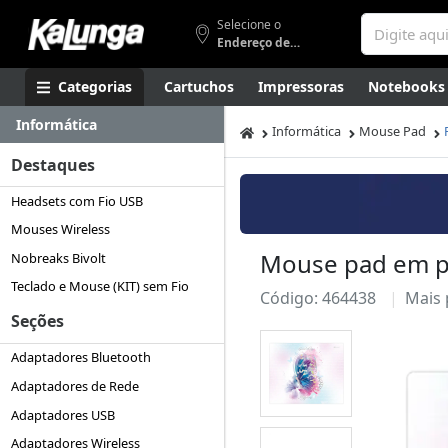
Selecione o
Endereço de entrega
Categorias
Cartuchos
Impressoras
Notebooks
Informática
Apresentação
Smartphones
Artes
Gamers
Higi
Informática
Mouse Pad
Destaques
Headsets com Fio USB
Mouses Wireless
Mouse pad em pv
Nobreaks Bivolt
Teclado e Mouse (KIT) sem Fio
Código: 464438
Mais
Seções
Adaptadores Bluetooth
Adaptadores de Rede
Adaptadores USB
Adaptadores Wireless