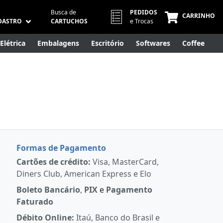
Busca de
PEDIDOS
CARRINHO
DASTRO
CARTUCHOS
e Trocas
Elétrica
Embalagens
Escritório
Softwares
Coffee
Móveis
Eletrônicos
Cuidados Pessoais
Smart Home
Formas de Pagamento
Cartões de crédito:
Visa, MasterCard,
Diners Club, American Express e Elo
Boleto Bancário
,
PIX
e
Pagamento
Faturado
Débito Online:
Itaú, Banco do Brasil e