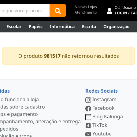
Nossas Lojas
Olá,
Usuário
Atendimento
LOGIN / CA
Escolar
Papéis
Informática
Escrita
Organização
ene
Mídias
Envelopes
Rede
Automação Comercial
Canetas Luxo
Outlet
O produto
981517
não retornou resultados
idas
Redes Sociais
 funciona a loja
Instagram
das sobre cadastro
Facebook
ços e pagamento
Blog Kalunga
mpanhamento, alteração e entrega
TikTok
 pedidos
Youtube
lução e troca