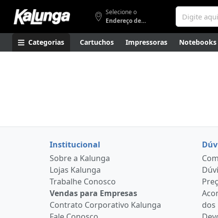
Selecione o
Endereço de entrega
Categorias
Cartuchos
Impressoras
Notebooks
Apresentação
Smartphones
Artes
Gamers
Higi
Institucional
Dúv
Sobre a Kalunga
Como
Lojas Kalunga
Dúvi
Trabalhe Conosco
Pre
Vendas para Empresas
Aco
Contrato Corporativo Kalunga
dos
Fale Conosco
Devo