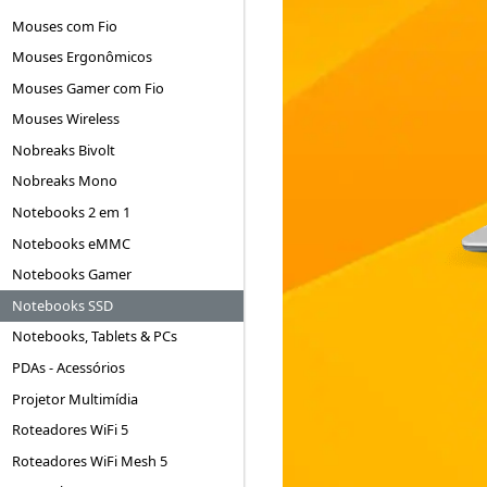
Mouses com Fio
Mouses Ergonômicos
Mouses Gamer com Fio
Mouses Wireless
Nobreaks Bivolt
Nobreaks Mono
Notebooks 2 em 1
Notebooks eMMC
Notebooks Gamer
Notebooks SSD
Notebooks, Tablets & PCs
PDAs - Acessórios
Projetor Multimídia
Roteadores WiFi 5
Roteadores WiFi Mesh 5