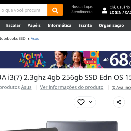
Nossas Lojas
Olá,
Usuário
Atendimento
LOGIN / CA
Escolar
Papéis
Informática
Escrita
Organização
ene
Mídias
Envelopes
Rede
Automação Comercial
Notebooks SSD
Asus
Canetas Luxo
Outlet
 i3(7) 2.3ghz 4gb 256gb SSD Edn OS 1
 produtos
Asus
Ver informações do produto
(0 Avaliaç