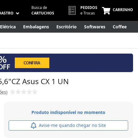
Busca de
PEDIDOS
CARRINHO
DASTRO
CARTUCHOS
e Trocas
Elétrica
Embalagens
Escritório
Softwares
Coffee
Móveis
Eletrônicos
Cuidados Pessoais
Smart Home
5,6"CZ Asus CX 1 UN
ões)
Produto indisponível no momento
Avise-me quando chegar no Site