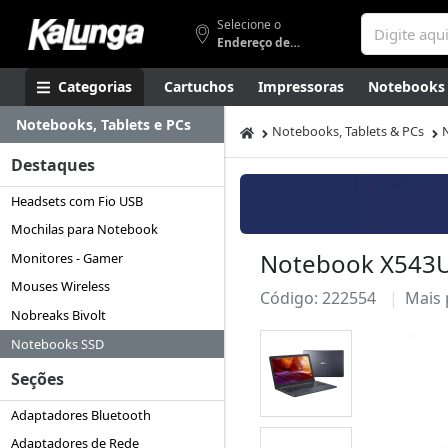
Selecione o
Endereço de entrega
Categorias
Cartuchos
Impressoras
Notebooks
Notebooks, Tablets e PCs
Apresentação
Smartphones
Artes
Gamers
Higi
Notebooks, Tablets & PCs
Destaques
Headsets com Fio USB
Mochilas para Notebook
Notebook X543UA
Monitores - Gamer
Mouses Wireless
Código: 222554
Mais
Nobreaks Bivolt
Notebooks SSD
Seções
Adaptadores Bluetooth
Adaptadores de Rede