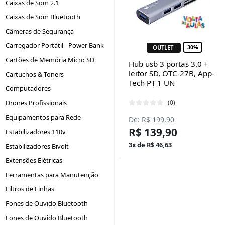
Caixas de Som 2.1
Caixas de Som Bluetooth
Câmeras de Segurança
Carregador Portátil - Power Bank
OUTLET
30%
Cartões de Memória Micro SD
Hub usb 3 portas 3.0 +
leitor SD, OTC-27B, App-
Cartuchos & Toners
Tech PT 1 UN
Computadores
(0)
Drones Profissionais
Equipamentos para Rede
De: R$ 199,90
R$ 139,90
Estabilizadores 110v
3x de R$ 46,63
Estabilizadores Bivolt
Extensões Elétricas
Ferramentas para Manutenção
Filtros de Linhas
Fones de Ouvido Bluetooth
Fones de Ouvido Bluetooth