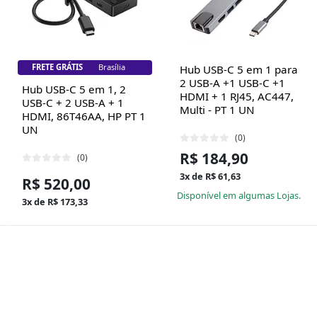
FRETE GRÁTIS
Brasília
Hub USB-C 5 em 1 para
2 USB-A +1 USB-C +1
Hub USB-C 5 em 1, 2
HDMI + 1 RJ45, AC447,
USB-C + 2 USB-A + 1
Multi - PT 1 UN
HDMI, 86T46AA, HP PT 1
UN
(0)
R$ 184,90
(0)
3x de R$ 61,63
R$ 520,00
Disponível em algumas Lojas.
3x de R$ 173,33