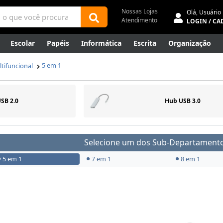
Nossas Lojas
Olá,
Usuário
Atendimento
LOGIN / CA
Escolar
Papéis
Informática
Escrita
Organização
ene
Mídias
Envelopes
Rede
Automação Comercial
5 em 1
tifuncional
Canetas Luxo
Outlet
SB 2.0
Hub USB 3.0
Selecione um dos Sub-Departamento
5 em 1
7 em 1
8 em 1