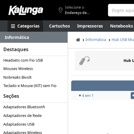
Selecione o
Endereço de entrega
Categorias
Cartuchos
Impressoras
Notebooks
Informática
Apresentação
Smartphones
Artes
Gamers
Higi
Informática
Hub USB Mul
Destaques
Headsets com Fio USB
Hub U
Mouses Wireless
Nobreaks Bivolt
Teclado e Mouse (KIT) sem Fio
4 em 1
Seções
Adaptadores Bluetooth
Adaptadores de Rede
Adaptadores USB
Adaptadores Wireless