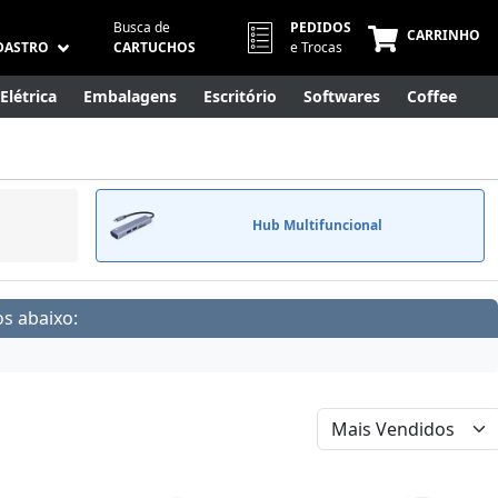
Busca de
PEDIDOS
CARRINHO
DASTRO
CARTUCHOS
e Trocas
Elétrica
Embalagens
Escritório
Softwares
Coffee
Móveis
Eletrônicos
Cuidados Pessoais
Smart Home
Hub Multifuncional
s abaixo: