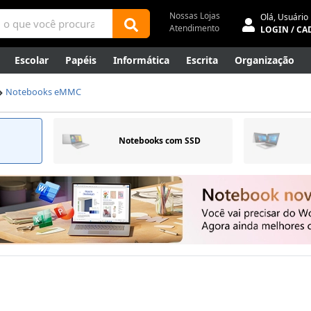
Nossas Lojas
Olá,
Usuário
Atendimento
LOGIN / CA
Escolar
Papéis
Informática
Escrita
Organização
ene
Mídias
Envelopes
Rede
Automação Comercial
Notebooks eMMC
Canetas Luxo
Outlet
Notebooks com SSD