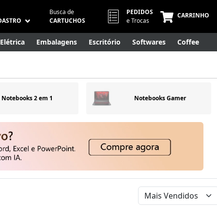
Busca de
PEDIDOS
CARRINHO
DASTRO
CARTUCHOS
e Trocas
Elétrica
Embalagens
Escritório
Softwares
Coffee
Móveis
Eletrônicos
Cuidados Pessoais
Smart Home
Notebooks 2 em 1
Notebooks Gamer