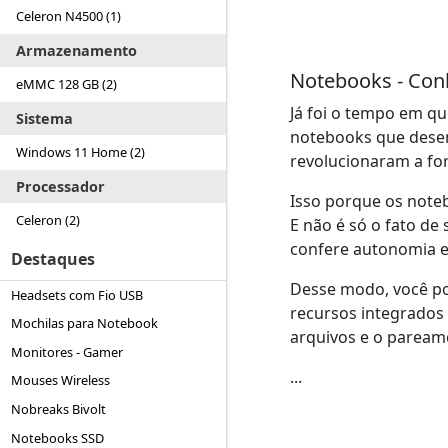
Celeron N4500 (1)
Armazenamento
Notebooks - Con
eMMC 128 GB (2)
Já foi o tempo em q
Sistema
notebooks que desem
Windows 11 Home (2)
revolucionaram a fo
Processador
Isso porque os noteb
Celeron (2)
E não é só o fato de
confere autonomia e
Destaques
Desse modo, você po
Headsets com Fio USB
recursos integrados 
Mochilas para Notebook
arquivos e o pareame
Monitores - Gamer
...
Mouses Wireless
Nobreaks Bivolt
Notebooks SSD