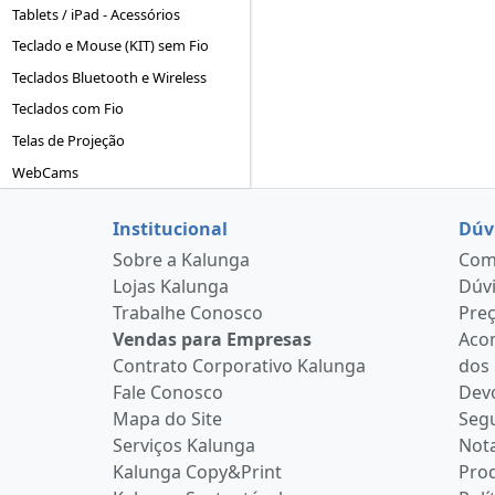
Tablets / iPad - Acessórios
Teclado e Mouse (KIT) sem Fio
Teclados Bluetooth e Wireless
Teclados com Fio
Telas de Projeção
WebCams
Institucional
Dúv
Sobre a Kalunga
Como
Lojas Kalunga
Dúvi
Trabalhe Conosco
Pre
Vendas para Empresas
Aco
Contrato Corporativo Kalunga
dos
Fale Conosco
Devo
Mapa do Site
Seg
Serviços Kalunga
Nota
Kalunga Copy&Print
Pro