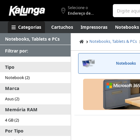
Selecione o
Endereço de entrega
Categorias
Cartuchos
Impressoras
Notebooks
Notebooks, Tablets e PCs
Apresentação
Smartphones
Artes
Gamers
Higi
Notebooks, Tablets & PCs
Filtrar por:
Notebooks
Tipo
Notebook (2)
Marca
Asus (2)
Memória RAM
4 GB (2)
Por Tipo