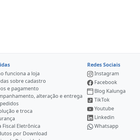
idas
Redes Sociais
 funciona a loja
Instagram
das sobre cadastro
Facebook
ços e pagamento
Blog Kalunga
mpanhamento, alteração e entrega
TikTok
 pedidos
Youtube
lução e troca
Linkedin
urança
 Fiscal Eletrônica
Whatsapp
dutos por Download