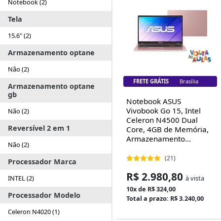
Notebook (2)
Tela
15.6" (2)
Armazenamento optane
Não (2)
FRETE GRÁTIS
Brasília
Armazenamento optane
gb
Notebook ASUS
Vivobook Go 15, Intel
Não (2)
Celeron N4500 Dual
Reversível 2 em 1
Core, 4GB de Memória,
Armazenamento...
Não (2)
(21)
Processador Marca
R$ 2.980,80
à vista
INTEL (2)
10x de R$ 324,00
Processador Modelo
Total a prazo: R$ 3.240,00
Celeron N4020 (1)