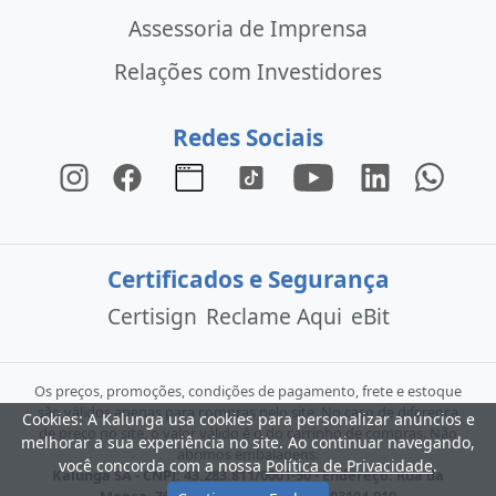
Assessoria de Imprensa
Relações com Investidores
Redes Sociais
Certificados e Segurança
Certisign
Reclame Aqui
eBit
Os preços, promoções, condições de pagamento, frete e estoque
são válidos apenas para compras pelo site. No caso de diferença
Cookies: A Kalunga usa cookies para personalizar anúncios e
de preço no site, o valor válido é o do carrinho de compras. Não
melhorar a sua experiência no site. Ao continuar navegando,
abrimos embalagens.
você concorda com a nossa
Política de Privacidade
.
Kalunga SA - CNPJ: 43.283.811/0001-50 - Endereço: Rua da
Mooca, 766 - São Paulo - SP - CEP: 03104-010