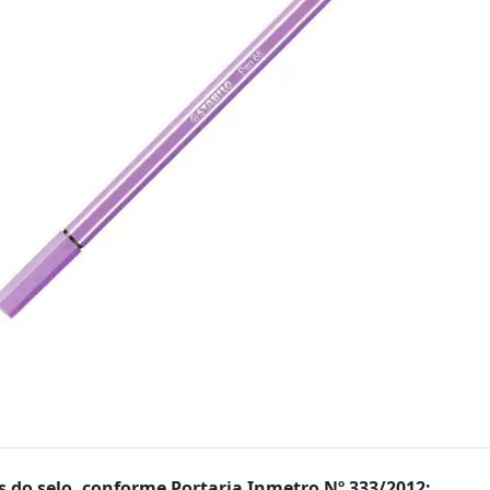
 do selo, conforme Portaria Inmetro Nº 333/2012: