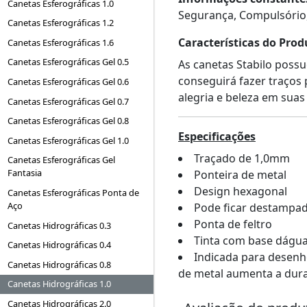
Canetas Esferográficas 1.0
Segurança, Compulsório
Canetas Esferográficas 1.2
Características do Prod
Canetas Esferográficas 1.6
Canetas Esferográficas Gel 0.5
As canetas Stabilo possu
conseguirá fazer traços 
Canetas Esferográficas Gel 0.6
alegria e beleza em suas 
Canetas Esferográficas Gel 0.7
Canetas Esferográficas Gel 0.8
Especificações
Canetas Esferográficas Gel 1.0
Traçado de 1,0mm
Canetas Esferográficas Gel
Fantasia
Ponteira de metal
Design hexagonal
Canetas Esferográficas Ponta de
Aço
Pode ficar destampad
Ponta de feltro
Canetas Hidrográficas 0.3
Tinta com base dágu
Canetas Hidrográficas 0.4
Indicada para desenho
Canetas Hidrográficas 0.8
de metal aumenta a dura
Canetas Hidrográficas 1.0
Canetas Hidrográficas 2.0