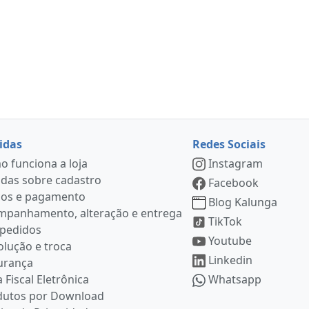
idas
Redes Sociais
 funciona a loja
Instagram
das sobre cadastro
Facebook
ços e pagamento
Blog Kalunga
mpanhamento, alteração e entrega
TikTok
 pedidos
Youtube
lução e troca
Linkedin
urança
 Fiscal Eletrônica
Whatsapp
dutos por Download