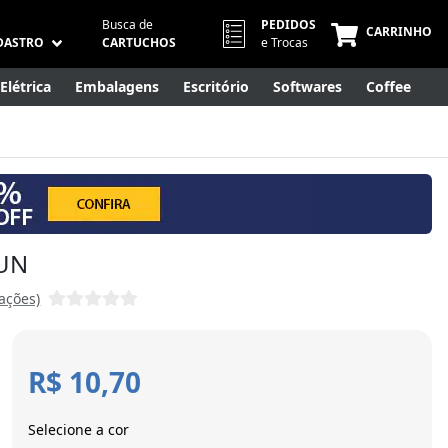
Busca de
PEDIDOS
CARRINHO
DASTRO
CARTUCHOS
e Trocas
Elétrica
Embalagens
Escritório
Softwares
Coffee
Móveis
Eletrônicos
Cuidados Pessoais
Smart Home
 UN
iações)
R$ 10,70
Selecione a cor