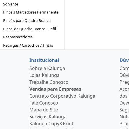
Solvente
Pincéis Marcadores Permanente
Pincéis para Quadro Branco
Pincel de Quadro Branco - Refil
Reabastecedores
Recargas / Cartuchos / Tintas
Institucional
Dúv
Sobre a Kalunga
Como
Lojas Kalunga
Dúvi
Trabalhe Conosco
Pre
Vendas para Empresas
Aco
Contrato Corporativo Kalunga
dos
Fale Conosco
Devo
Mapa do Site
Seg
Serviços Kalunga
Nota
Kalunga Copy&Print
Pro