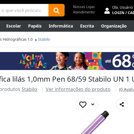
Nossas Lojas
Olá,
Usuário
Atendimento
LOGIN / CA
Escolar
Papéis
Informática
Escrita
Organização
ene
Mídias
Envelopes
Rede
Automação Comercial
s Hidrográficas 1.0
Stabilo
Canetas Luxo
Outlet
ica lilás 1,0mm Pen 68/59 Stabilo UN 1
 produtos
Stabilo
Ver informações do produto
(0 Aval