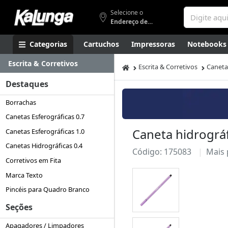
Selecione o
Endereço de entrega
Categorias
Cartuchos
Impressoras
Notebooks
Escrita & Corretivos
Apresentação
Smartphones
Artes
Gamers
Higi
Escrita & Corretivos
Caneta
Destaques
Borrachas
Canetas Esferográficas 0.7
Caneta hidrográf
Canetas Esferográficas 1.0
Canetas Hidrográficas 0.4
Código: 175083
Mais
Corretivos em Fita
Marca Texto
Pincéis para Quadro Branco
Seções
Apagadores / Limpadores