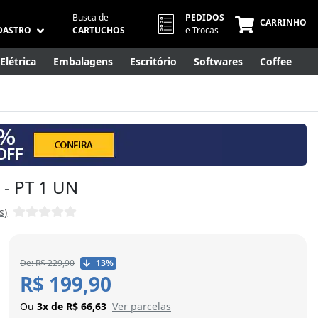
Busca de
PEDIDOS
CARRINHO
DASTRO
CARTUCHOS
e Trocas
Elétrica
Embalagens
Escritório
Softwares
Coffee
Móveis
Eletrônicos
Cuidados Pessoais
Smart Home
 - PT 1 UN
s)
De: R$ 229,90
13%
R$ 199,90
Ou
3x de R$ 66,63
Ver parcelas