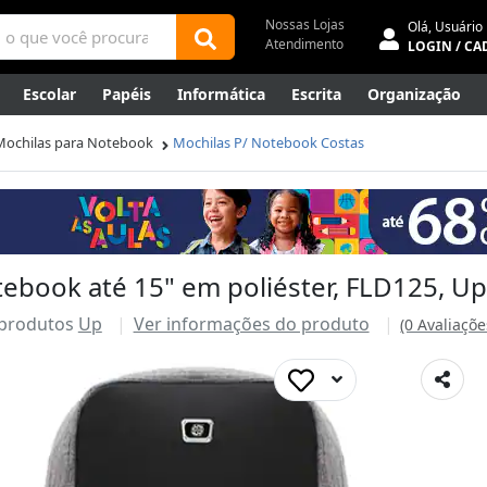
Nossas Lojas
Olá,
Usuário
Atendimento
LOGIN / CA
Escolar
Papéis
Informática
Escrita
Organização
ene
Mídias
Envelopes
Rede
Automação Comercial
Mochilas para Notebook
Mochilas P/ Notebook Costas
Canetas Luxo
Outlet
ebook até 15" em poliéster, FLD125, Up
 produtos
Up
Ver informações do produto
(0 Avaliaçõe