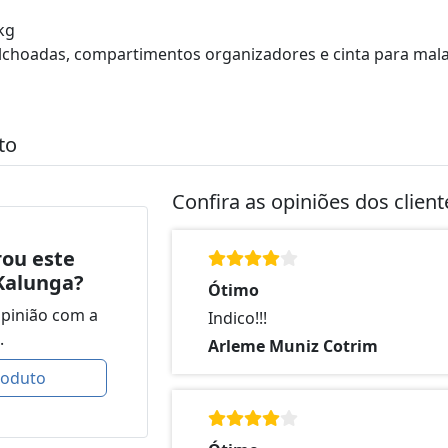
kg
colchoadas, compartimentos organizadores e cinta para mal
to
Confira as opiniões dos clien
ou este
Kalunga?
Ótimo
opinião com a
Indico!!!
.
Arleme Muniz Cotrim
roduto