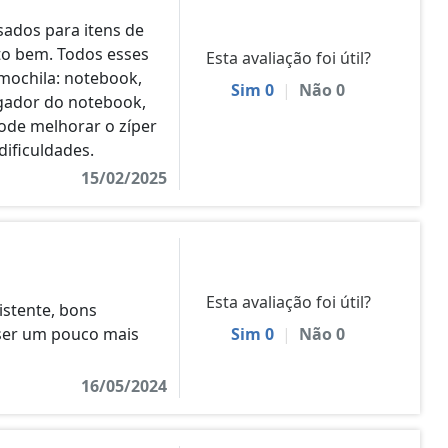
ados para itens de
to bem. Todos esses
Esta avaliação foi útil?
mochila: notebook,
Sim
0
|
Não
0
gador do notebook,
Pode melhorar o zíper
dificuldades.
15/02/2025
Esta avaliação foi útil?
istente, bons
ser um pouco mais
Sim
0
|
Não
0
16/05/2024