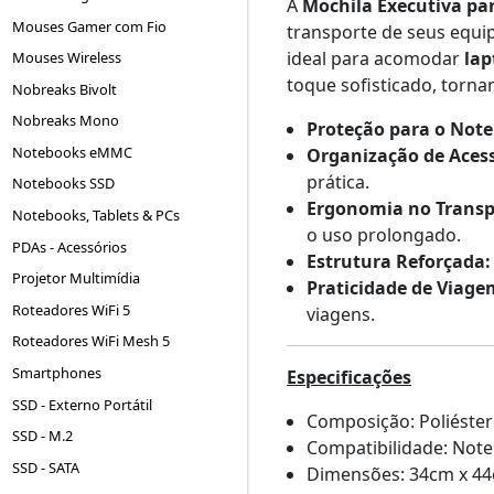
A
Mochila Executiva pa
Mouses Gamer com Fio
transporte de seus equ
ideal para acomodar
lap
Mouses Wireless
toque sofisticado, torna
Nobreaks Bivolt
Nobreaks Mono
Proteção para o Not
Notebooks eMMC
Organização de Acess
prática.
Notebooks SSD
Ergonomia no Transp
Notebooks, Tablets & PCs
o uso prolongado.
PDAs - Acessórios
Estrutura Reforçada:
Projetor Multimídia
Praticidade de Viage
Roteadores WiFi 5
viagens.
Roteadores WiFi Mesh 5
Smartphones
Especificações
SSD - Externo Portátil
Composição: Poliéster
SSD - M.2
Compatibilidade: Note
SSD - SATA
Dimensões: 34cm x 44c