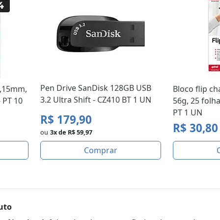
Pen Drive SanDisk 128GB USB
 0,15mm,
Bloco flip c
3.2 Ultra Shift - CZ410 BT 1 UN
- PT 10
56g, 25 folha
PT 1 UN
R$ 179,90
R$ 30,80
ou
3x de R$ 59,97
Comprar
uto