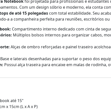
ra Notebook
foi projetada para profissionais e estudante
ipamentos. Com um design sóbrio e moderno, ela conta co
tops de até 15 polegadas
com total estabilidade. Seu aca
ndo-a a companheira perfeita para reuniões, escritórios ou
ebook:
Compartimento interno dedicado com cinta de segur
órios:
Múltiplos bolsos internos para organizar cabos, mous
orte:
Alças de ombro reforçadas e painel traseiro acolcho
Base e laterais desenhadas para suportar o peso dos equip
m:
Possui alça traseira para encaixe em malas de rodinha,
book até 15"
m x 15cm (L x A x P)