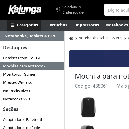
Selecione o
Endereço de entrega
Categorias
Cartuchos
Impressoras
Notebooks
Notebooks, Tablets e PCs
Apresentação
Smartphones
Artes
Gamers
Higi
Notebooks, Tablets & PCs
Destaques
Headsets com Fio USB
Mochilas para Notebook
Mochila para not
Monitores - Gamer
Mouses Wireless
Código: 438061
Mais
Nobreaks Bivolt
Notebooks SSD
Seções
Adaptadores Bluetooth
Adaptadores de Rede