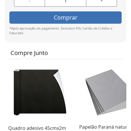
-
+
Comprar
*Após aprovação do pagamento. Exclusivo PIX, Cartão de Crédito e
Faturado
Compre Junto
Papelão Paraná natura
Quadro adesivo 45cmx2m