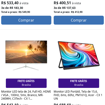
R$ 533,40
R$ 400,51
à vista
à vista
3x de R$ 183,30
3x de R$ 137,63
Total a prazo: R$ 549,90
Total a prazo: R$ 412,90
Comprar
Comprar
FRETE GRÁTIS
FRETE GRÁTIS
Brasília
Brasília
Monitor LED tela de 24, Full HD, HDMI
Monitor LED Portátil, Tela de 15,6,
/ VGA , 100Hz, 5ms, Branco, MR-
FHD, 6ms, 60hz, PM161Q, Acer - CX 1
240WH, C3Tech - CX 1...
UN
R$ 543,10
R$ 688,60