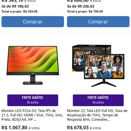
à vista
à vista
3x de R$ 186,63
3x de R$ 236,63
Total a prazo: R$ 559,90
Total a prazo: R$ 709,90
Comprar
Comprar
FRETE GRÁTIS
FRETE GRÁTIS
Brasília
Brasília
Monitor LED P22a G5, Tela IPS de
Monitor 23, Tela LED Full HD, Taxa de
21,5, Full HD, HDMI / VGA, 75Hz, 5ms,
Atualização de 75Hz, Tempo de
Preto, 8D5J1AA, HP ...
Resposta 8ms, Conexões...
R$ 1.067,80
R$ 678,03
à vista
à vista