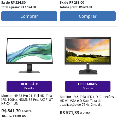
5x de R$ 224,80
3x de R$ 233,00
Total a prazo: R$ 1.124,00
Total a prazo: R$ 699,00
Comprar
Comprar
FRETE GRÁTIS
FRETE GRÁTIS
Brasília
Brasília
Monitor HP S3 Pro 21, Full HD, Tela
Monitor 19.5, Tela LED HD, Conexões
IPS, 100Hz, HDMI, S3 Pro, AK2F1UT,
HDMI, VGA e D-Sub, Taxa de
HP CX 1 UN
atualização de 75Hz, 2ms d...
R$ 841,70
à vista
R$ 571,33
à vista
10x de R$ 88,60