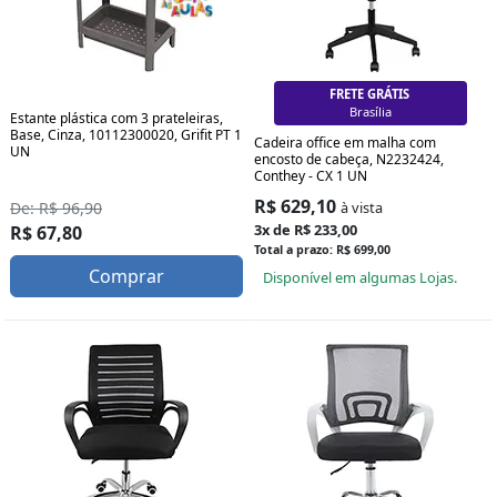
FRETE GRÁTIS
Curitiba
Estante plástica com 3 prateleiras,
Base, Cinza, 10112300020, Grifit PT 1
Cadeira office em malha com
UN
encosto de cabeça, N2232424,
Conthey - CX 1 UN
R$ 629,10
De: R$ 96,90
à vista
3x de R$ 233,00
R$ 67,80
Total a prazo: R$ 699,00
Comprar
Disponível em algumas Lojas.