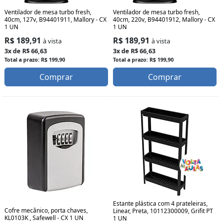
Ventilador de mesa turbo fresh,
Ventilador de mesa turbo fresh,
40cm, 127v, B94401911, Mallory - CX
40cm, 220v, B94401912, Mallory - CX
1 UN
1 UN
R$ 189,91
R$ 189,91
à vista
à vista
3x de R$ 66,63
3x de R$ 66,63
Total a prazo: R$ 199,90
Total a prazo: R$ 199,90
Comprar
Comprar
Estante plástica com 4 prateleiras,
Cofre mecânico, porta chaves,
Linear, Preta, 10112300009, Grifit PT
KL0103K , Safewell - CX 1 UN
1 UN