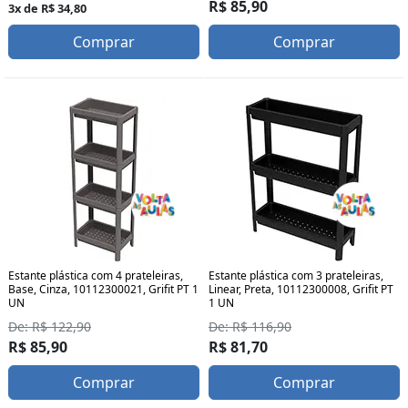
R$ 85,90
3x de R$ 34,80
Comprar
Comprar
Estante plástica com 4 prateleiras,
Estante plástica com 3 prateleiras,
Base, Cinza, 10112300021, Grifit PT 1
Linear, Preta, 10112300008, Grifit PT
UN
1 UN
De: R$ 122,90
De: R$ 116,90
R$ 85,90
R$ 81,70
Comprar
Comprar