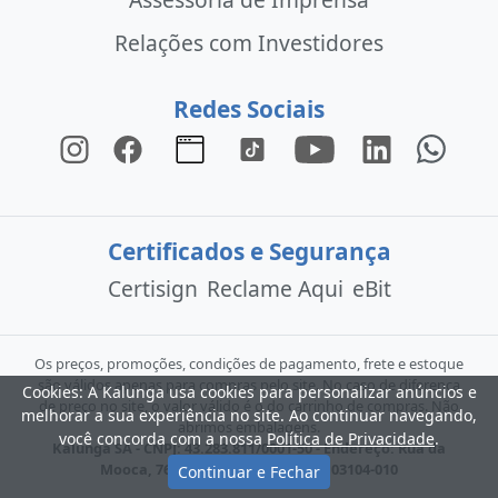
Relações com Investidores
Redes Sociais
Certificados e Segurança
Certisign
Reclame Aqui
eBit
Os preços, promoções, condições de pagamento, frete e estoque
são válidos apenas para compras pelo site. No caso de diferença
Cookies: A Kalunga usa cookies para personalizar anúncios e
de preço no site, o valor válido é o do carrinho de compras. Não
melhorar a sua experiência no site. Ao continuar navegando,
abrimos embalagens.
você concorda com a nossa
Política de Privacidade
.
Kalunga SA - CNPJ: 43.283.811/0001-50 - Endereço: Rua da
Mooca, 766 - São Paulo - SP - CEP: 03104-010
Continuar e Fechar