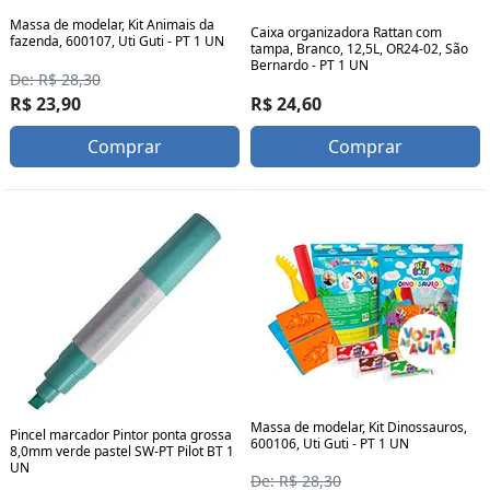
Massa de modelar, Kit Animais da
Caixa organizadora Rattan com
fazenda, 600107, Uti Guti - PT 1 UN
tampa, Branco, 12,5L, OR24-02, São
Bernardo - PT 1 UN
De: R$ 28,30
R$ 24,60
R$ 23,90
Comprar
Comprar
Massa de modelar, Kit Dinossauros,
Pincel marcador Pintor ponta grossa
600106, Uti Guti - PT 1 UN
8,0mm verde pastel SW-PT Pilot BT 1
UN
De: R$ 28,30