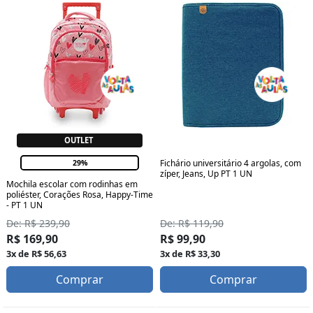
OUTLET
Fichário universitário 4 argolas, com
29%
zíper, Jeans, Up PT 1 UN
Mochila escolar com rodinhas em
poliéster, Corações Rosa, Happy-Time
- PT 1 UN
De: R$ 119,90
De: R$ 239,90
R$ 99,90
R$ 169,90
3x de R$ 33,30
3x de R$ 56,63
Comprar
Comprar